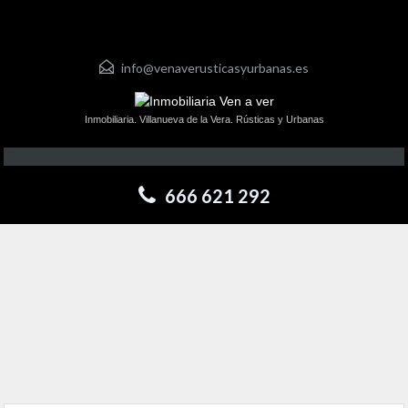
info@venaverusticasyurbanas.es
Inmobiliaria. Villanueva de la Vera. Rústicas y Urbanas
666 621 292