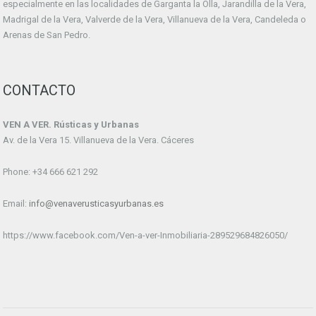
especialmente en las localidades de Garganta la Olla, Jarandilla de la Vera,
Madrigal de la Vera, Valverde de la Vera, Villanueva de la Vera, Candeleda o
Arenas de San Pedro.
CONTACTO
VEN A VER. Rústicas y Urbanas
Av. de la Vera 15. Villanueva de la Vera. Cáceres
Phone: +34 666 621 292
Email:
info@venaverusticasyurbanas.es
https://www.facebook.com/Ven-a-ver-Inmobiliaria-289529684826050/