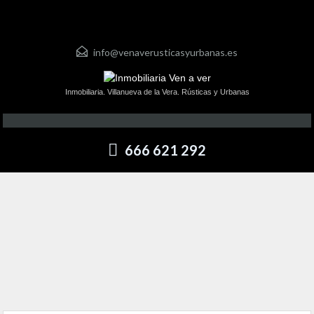
info@venaverusticasyurbanas.es
Inmobiliaria. Villanueva de la Vera. Rústicas y Urbanas
666 621 292