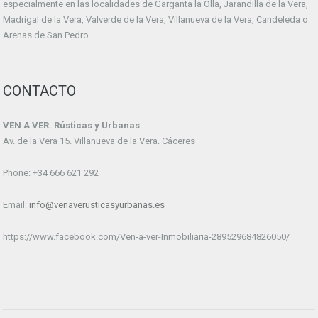
especialmente en las localidades de Garganta la Olla, Jarandilla de la Vera,
Madrigal de la Vera, Valverde de la Vera, Villanueva de la Vera, Candeleda o
Arenas de San Pedro.
CONTACTO
VEN A VER. Rústicas y Urbanas
Av. de la Vera 15. Villanueva de la Vera. Cáceres
Phone: +34 666 621 292
Email:
info@venaverusticasyurbanas.es
https://www.facebook.com/Ven-a-ver-Inmobiliaria-289529684826050/