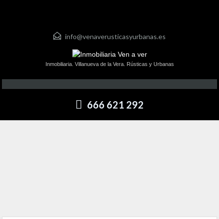
info@venaverusticasyurbanas.es
Inmobiliaria. Villanueva de la Vera. Rústicas y Urbanas
666 621 292