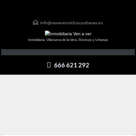
info@venaverusticasyurbanas.es
Inmobiliaria. Villanueva de la Vera. Rústicas y Urbanas
666 621 292