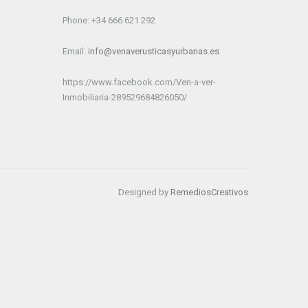
Phone: +34 666 621 292
Email:
info@venaverusticasyurbanas.es
https://www.facebook.com/Ven-a-ver-
Inmobiliaria-289529684826050/
Designed by
RemediosCreativos