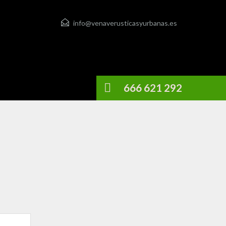
info@venaverusticasyurbanas.es
666 621 292