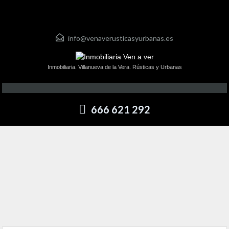
info@venaverusticasyurbanas.es
Inmobiliaria. Villanueva de la Vera. Rústicas y Urbanas
666 621 292