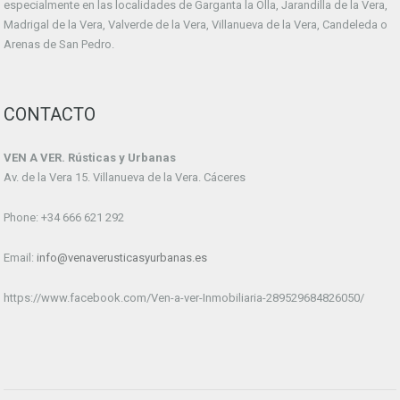
especialmente en las localidades de Garganta la Olla, Jarandilla de la Vera,
Madrigal de la Vera, Valverde de la Vera, Villanueva de la Vera, Candeleda o
Arenas de San Pedro.
CONTACTO
VEN A VER. Rústicas y Urbanas
Av. de la Vera 15. Villanueva de la Vera. Cáceres
Phone: +34 666 621 292
Email:
info@venaverusticasyurbanas.es
https://www.facebook.com/Ven-a-ver-Inmobiliaria-289529684826050/