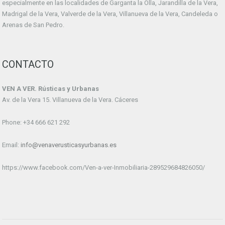
especialmente en las localidades de Garganta la Olla, Jarandilla de la Vera,
Madrigal de la Vera, Valverde de la Vera, Villanueva de la Vera, Candeleda o
Arenas de San Pedro.
CONTACTO
VEN A VER. Rústicas y Urbanas
Av. de la Vera 15. Villanueva de la Vera. Cáceres
Phone: +34 666 621 292
Email:
info@venaverusticasyurbanas.es
https://www.facebook.com/Ven-a-ver-Inmobiliaria-289529684826050/