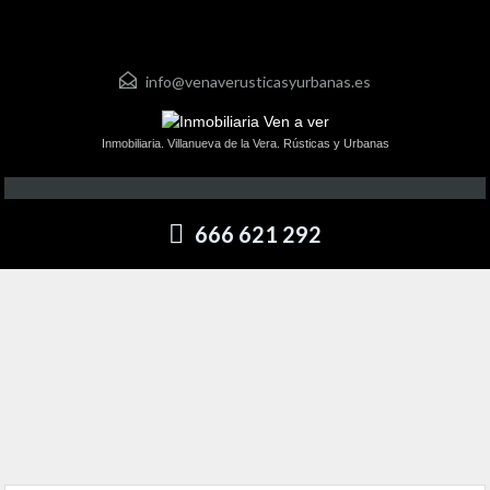
info@venaverusticasyurbanas.es
Inmobiliaria. Villanueva de la Vera. Rústicas y Urbanas
666 621 292