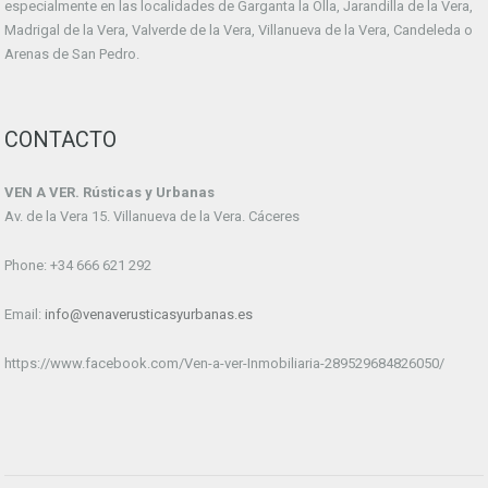
especialmente en las localidades de Garganta la Olla, Jarandilla de la Vera,
Madrigal de la Vera, Valverde de la Vera, Villanueva de la Vera, Candeleda o
Arenas de San Pedro.
CONTACTO
VEN A VER. Rústicas y Urbanas
Av. de la Vera 15. Villanueva de la Vera. Cáceres
Phone: +34 666 621 292
Email:
info@venaverusticasyurbanas.es
https://www.facebook.com/Ven-a-ver-Inmobiliaria-289529684826050/