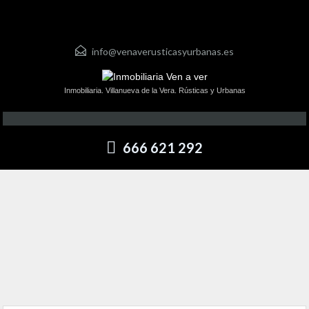
info@venaverusticasyurbanas.es
Inmobiliaria. Villanueva de la Vera. Rústicas y Urbanas
666 621 292