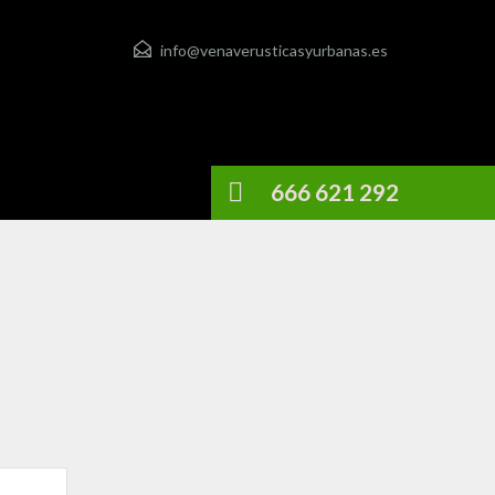
info@venaverusticasyurbanas.es
666 621 292