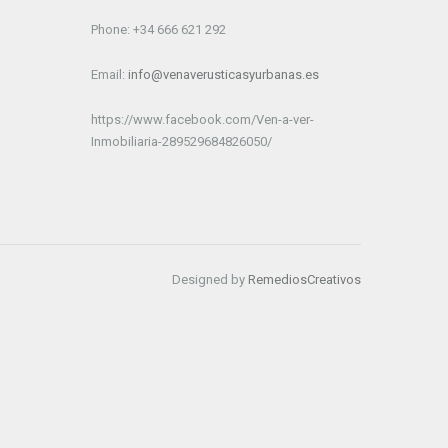
Phone: +34 666 621 292
Email:
info@venaverusticasyurbanas.es
https://www.facebook.com/Ven-a-ver-
Inmobiliaria-289529684826050/
Designed by
RemediosCreativos