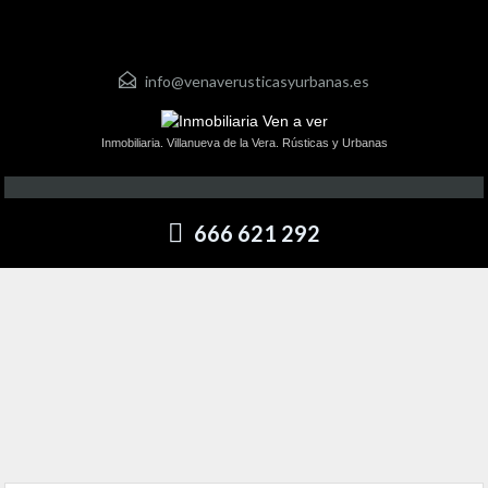
info@venaverusticasyurbanas.es
Inmobiliaria. Villanueva de la Vera. Rústicas y Urbanas
666 621 292