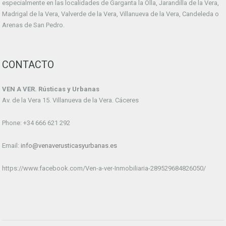
especialmente en las localidades de Garganta la Olla, Jarandilla de la Vera,
Madrigal de la Vera, Valverde de la Vera, Villanueva de la Vera, Candeleda o
Arenas de San Pedro.
CONTACTO
VEN A VER. Rústicas y Urbanas
Av. de la Vera 15. Villanueva de la Vera. Cáceres
Phone: +34 666 621 292
Email:
info@venaverusticasyurbanas.es
https://www.facebook.com/Ven-a-ver-Inmobiliaria-289529684826050/