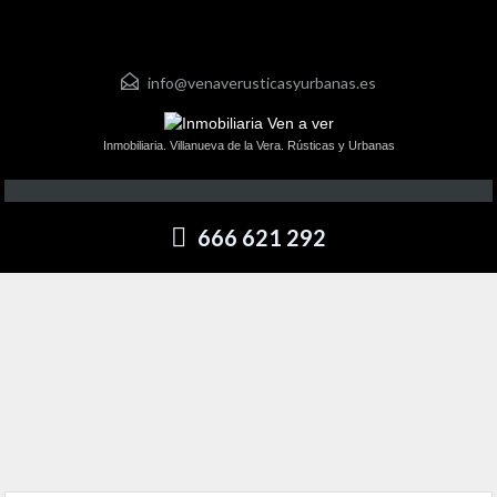
info@venaverusticasyurbanas.es
Inmobiliaria. Villanueva de la Vera. Rústicas y Urbanas
666 621 292