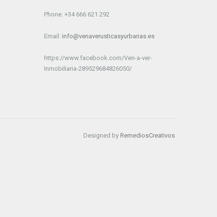
Phone: +34 666 621 292
Email:
info@venaverusticasyurbanas.es
https://www.facebook.com/Ven-a-ver-
Inmobiliaria-289529684826050/
Designed by
RemediosCreativos