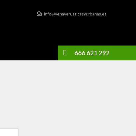
info@venaverusticasyurbanas.es
666 621 292