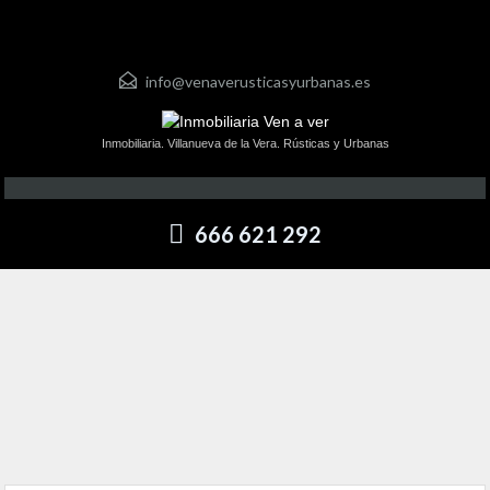
info@venaverusticasyurbanas.es
Inmobiliaria. Villanueva de la Vera. Rústicas y Urbanas
666 621 292