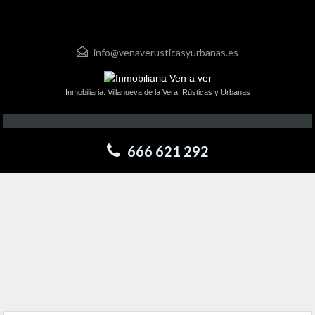
info@venaverusticasyurbanas.es
Inmobiliaria. Villanueva de la Vera. Rústicas y Urbanas
666 621 292