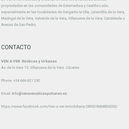
propiedades en las comunidades de Extemadura y Castilla-León,
especialmente en las localidades de Garganta la Olla, Jarandilla de la Vera,
Madrigal de la Vera, Valverde de la Vera, Villanueva de la Vera, Candeleda o
Arenas de San Pedro.
CONTACTO
VEN A VER. Rústicas y Urbanas
Av. de la Vera 15. Villanueva de la Vera. Cáceres
Phone: +34 666 621 292
Email:
info@venaverusticasyurbanas.es
https://www.facebook.com/Ven-a-ver-Inmobiliaria-289529684826050/