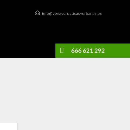
info@venaverusticasyurbanas.es
666 621 292