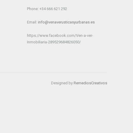
Phone: +34 666 621 292
Email:
info@venaverusticasyurbanas.es
https://www.facebook.com/Ven-a-ver-
Inmobiliaria-289529684826050/
Designed by
RemediosCreativos