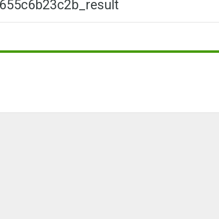
655c6b23c2b_result