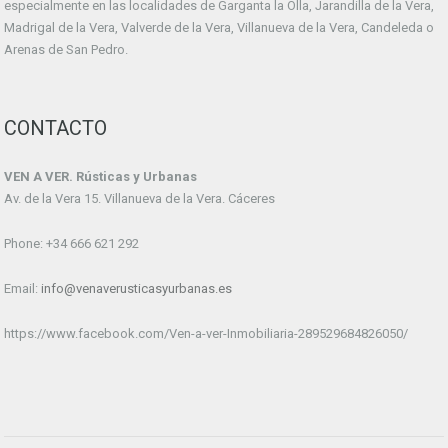
especialmente en las localidades de Garganta la Olla, Jarandilla de la Vera,
Madrigal de la Vera, Valverde de la Vera, Villanueva de la Vera, Candeleda o
Arenas de San Pedro.
CONTACTO
VEN A VER. Rústicas y Urbanas
Av. de la Vera 15. Villanueva de la Vera. Cáceres
Phone: +34 666 621 292
Email:
info@venaverusticasyurbanas.es
https://www.facebook.com/Ven-a-ver-Inmobiliaria-289529684826050/