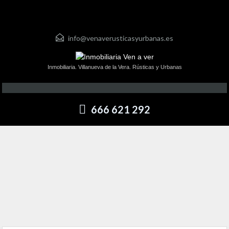
info@venaverusticasyurbanas.es
Inmobiliaria. Villanueva de la Vera. Rústicas y Urbanas
666 621 292