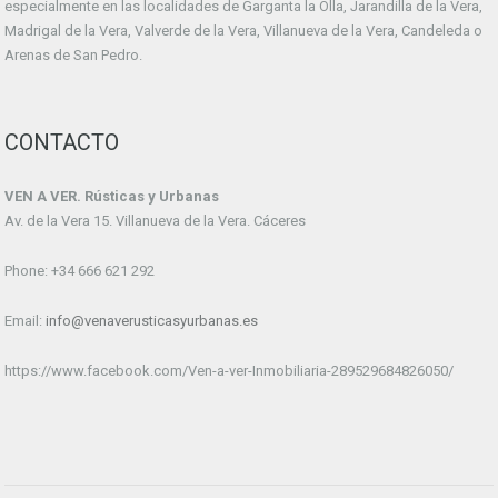
especialmente en las localidades de Garganta la Olla, Jarandilla de la Vera,
Madrigal de la Vera, Valverde de la Vera, Villanueva de la Vera, Candeleda o
Arenas de San Pedro.
CONTACTO
VEN A VER. Rústicas y Urbanas
Av. de la Vera 15. Villanueva de la Vera. Cáceres
Phone: +34 666 621 292
Email:
info@venaverusticasyurbanas.es
https://www.facebook.com/Ven-a-ver-Inmobiliaria-289529684826050/