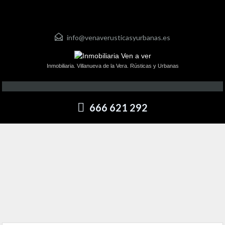
info@venaverusticasyurbanas.es
Inmobiliaria. Villanueva de la Vera. Rústicas y Urbanas
666 621 292