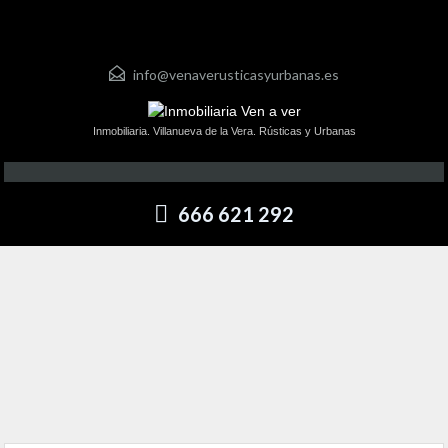
info@venaverusticasyurbanas.es
Inmobiliaria. Villanueva de la Vera. Rústicas y Urbanas
666 621 292