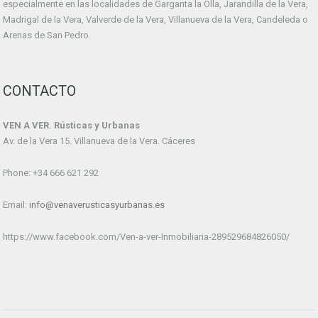
especialmente en las localidades de Garganta la Olla, Jarandilla de la Vera,
Madrigal de la Vera, Valverde de la Vera, Villanueva de la Vera, Candeleda o
Arenas de San Pedro.
CONTACTO
VEN A VER. Rústicas y Urbanas
Av. de la Vera 15. Villanueva de la Vera. Cáceres
Phone: +34 666 621 292
Email:
info@venaverusticasyurbanas.es
https://www.facebook.com/Ven-a-ver-Inmobiliaria-289529684826050/