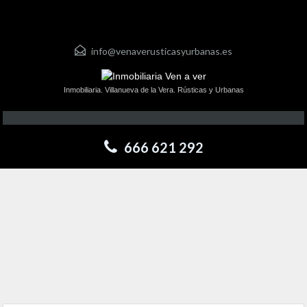
info@venaverusticasyurbanas.es
Inmobiliaria. Villanueva de la Vera. Rústicas y Urbanas
666 621 292