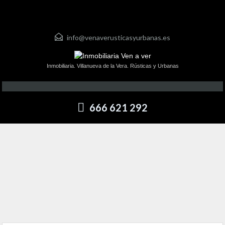
info@venaverusticasyurbanas.es
Inmobiliaria. Villanueva de la Vera. Rústicas y Urbanas
666 621 292