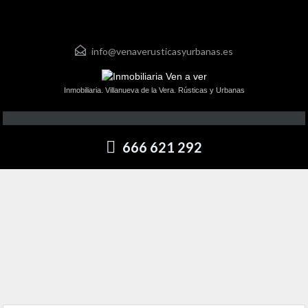
info@venaverusticasyurbanas.es
Inmobiliaria. Villanueva de la Vera. Rústicas y Urbanas
666 621 292