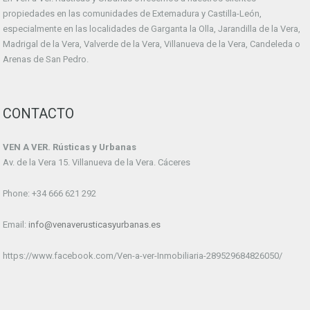
propiedades en las comunidades de Extemadura y Castilla-León,
especialmente en las localidades de Garganta la Olla, Jarandilla de la Vera,
Madrigal de la Vera, Valverde de la Vera, Villanueva de la Vera, Candeleda o
Arenas de San Pedro.
CONTACTO
VEN A VER. Rústicas y Urbanas
Av. de la Vera 15. Villanueva de la Vera. Cáceres
Phone: +34 666 621 292
Email:
info@venaverusticasyurbanas.es
https://www.facebook.com/Ven-a-ver-Inmobiliaria-289529684826050/