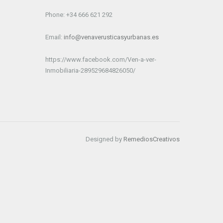
Phone: +34 666 621 292
Email:
info@venaverusticasyurbanas.es
https://www.facebook.com/Ven-a-ver-
Inmobiliaria-289529684826050/
Designed by
RemediosCreativos