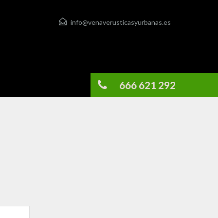
info@venaverusticasyurbanas.es
666 621 292