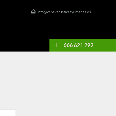
info@venaverusticasyurbanas.es
666 621 292