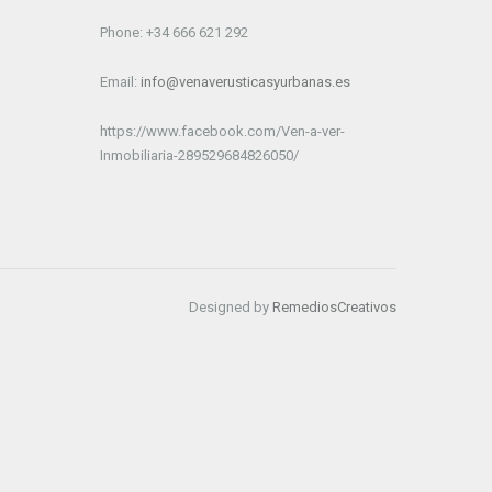
Phone: +34 666 621 292
Email:
info@venaverusticasyurbanas.es
https://www.facebook.com/Ven-a-ver-
Inmobiliaria-289529684826050/
Designed by
RemediosCreativos