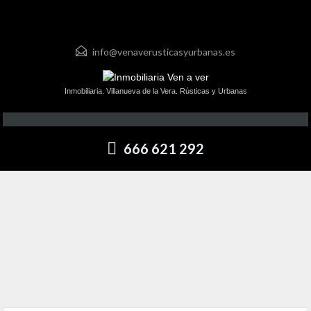
info@venaverusticasyurbanas.es
Inmobiliaria. Villanueva de la Vera. Rústicas y Urbanas
666 621 292