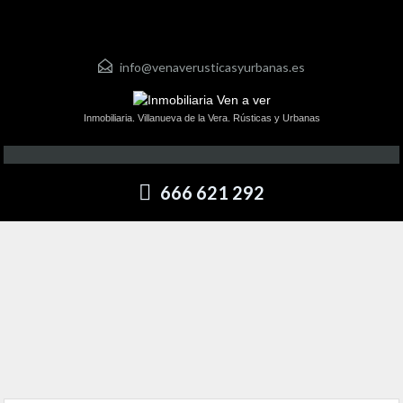
info@venaverusticasyurbanas.es
Inmobiliaria. Villanueva de la Vera. Rústicas y Urbanas
666 621 292