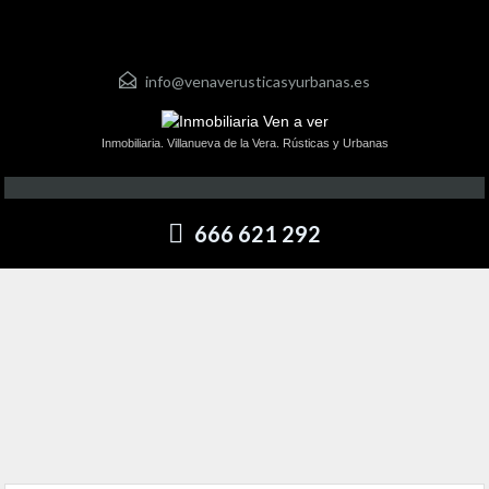
info@venaverusticasyurbanas.es
Inmobiliaria. Villanueva de la Vera. Rústicas y Urbanas
666 621 292