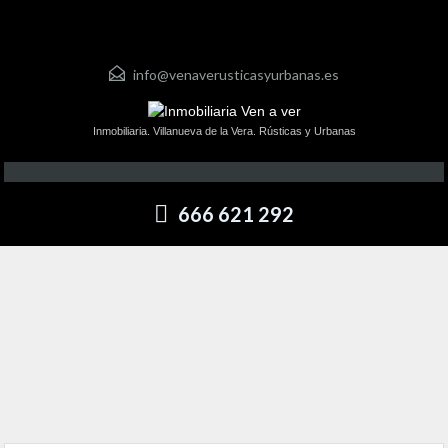
info@venaverusticasyurbanas.es
Inmobiliaria. Villanueva de la Vera. Rústicas y Urbanas
666 621 292