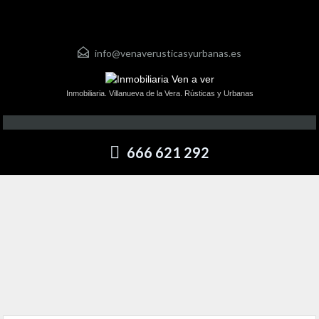
info@venaverusticasyurbanas.es
Inmobiliaria. Villanueva de la Vera. Rústicas y Urbanas
666 621 292