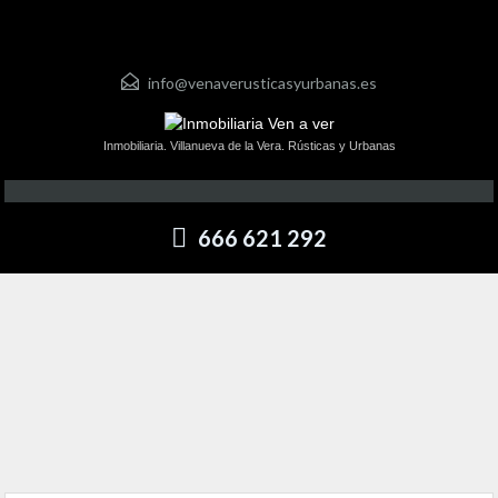
info@venaverusticasyurbanas.es
Inmobiliaria. Villanueva de la Vera. Rústicas y Urbanas
666 621 292