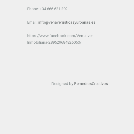
Phone: +34 666 621 292
Email:
info@venaverusticasyurbanas.es
https://www.facebook.com/Ven-a-ver-
Inmobiliaria-289529684826050/
Designed by
RemediosCreativos