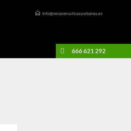
info@venaverusticasyurbanas.es
666 621 292