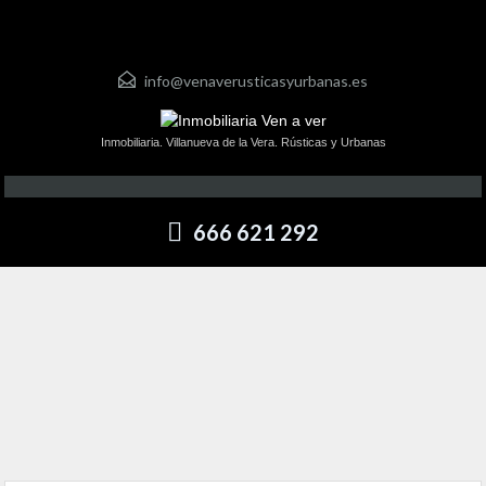
info@venaverusticasyurbanas.es
Inmobiliaria. Villanueva de la Vera. Rústicas y Urbanas
666 621 292