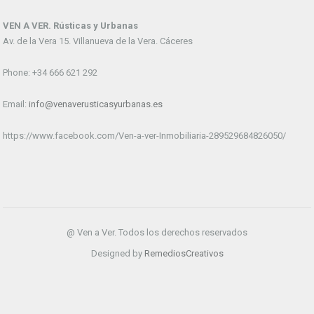
VEN A VER. Rústicas y Urbanas
Av. de la Vera 15. Villanueva de la Vera. Cáceres
Phone: +34 666 621 292
Email:
info@venaverusticasyurbanas.es
https://www.facebook.com/Ven-a-ver-Inmobiliaria-289529684826050/
@ Ven a Ver. Todos los derechos reservados
Designed by
RemediosCreativos