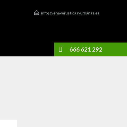
info@venaverusticasyurbanas.es
666 621 292