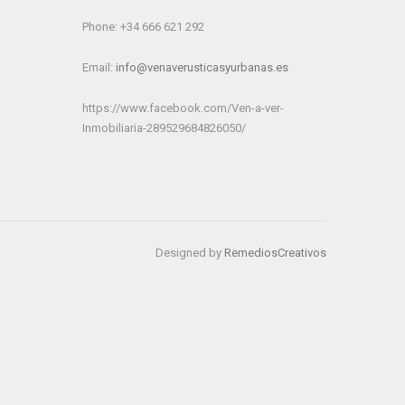
Phone: +34 666 621 292
Email:
info@venaverusticasyurbanas.es
https://www.facebook.com/Ven-a-ver-
Inmobiliaria-289529684826050/
Designed by
RemediosCreativos