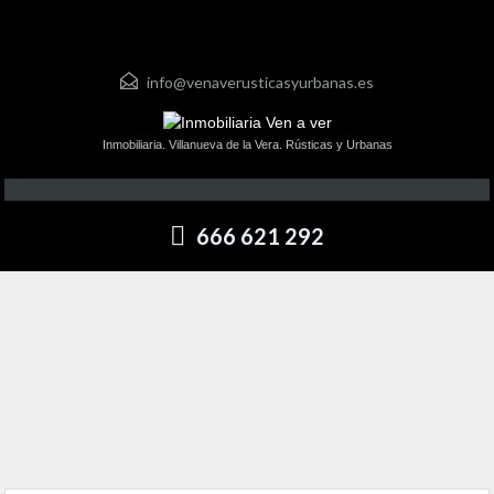
info@venaverusticasyurbanas.es
Inmobiliaria. Villanueva de la Vera. Rústicas y Urbanas
666 621 292