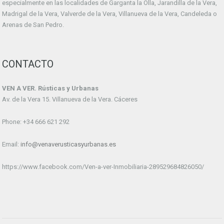
especialmente en las localidades de Garganta la Olla, Jarandilla de la Vera,
Madrigal de la Vera, Valverde de la Vera, Villanueva de la Vera, Candeleda o
Arenas de San Pedro.
CONTACTO
VEN A VER. Rústicas y Urbanas
Av. de la Vera 15. Villanueva de la Vera. Cáceres
Phone: +34 666 621 292
Email:
info@venaverusticasyurbanas.es
https://www.facebook.com/Ven-a-ver-Inmobiliaria-289529684826050/