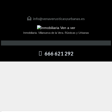
info@venaverusticasyurbanas.es
Inmobiliaria. Villanueva de la Vera. Rústicas y Urbanas
666 621 292