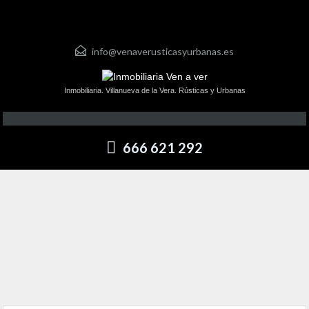
info@venaverusticasyurbanas.es
Inmobiliaria. Villanueva de la Vera. Rústicas y Urbanas
666 621 292