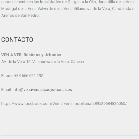
especialmente en las localidades de Garganta la Olla, Jarandilla de la Vera,
Madrigal de la Vera, Valverde de la Vera, Villanueva de la Vera, Candeleda o
Arenas de San Pedro.
CONTACTO
VEN A VER. Rústicas y Urbanas
Av. de la Vera 15. Villanueva de la Vera. Cáceres
Phone: +34 666 621 292
Email:
info@venaverusticasyurbanas.es
https://www.facebook.com/Ven-a-ver-Inmobiliaria-289529684826050/