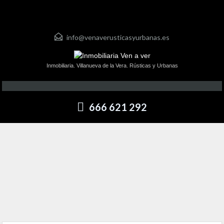
info@venaverusticasyurbanas.es
Inmobiliaria. Villanueva de la Vera. Rústicas y Urbanas
666 621 292