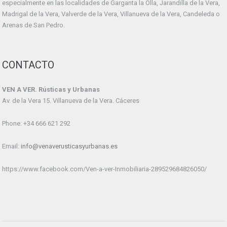
especialmente en las localidades de Garganta la Olla, Jarandilla de la Vera,
Madrigal de la Vera, Valverde de la Vera, Villanueva de la Vera, Candeleda o
Arenas de San Pedro.
CONTACTO
VEN A VER. Rústicas y Urbanas
Av. de la Vera 15. Villanueva de la Vera. Cáceres
Phone: +34 666 621 292
Email:
info@venaverusticasyurbanas.es
https://www.facebook.com/Ven-a-ver-Inmobiliaria-289529684826050/