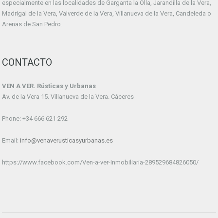
especialmente en las localidades de Garganta la Olla, Jarandilla de la Vera,
Madrigal de la Vera, Valverde de la Vera, Villanueva de la Vera, Candeleda o
Arenas de San Pedro.
CONTACTO
VEN A VER. Rústicas y Urbanas
Av. de la Vera 15. Villanueva de la Vera. Cáceres
Phone: +34 666 621 292
Email:
info@venaverusticasyurbanas.es
https://www.facebook.com/Ven-a-ver-Inmobiliaria-289529684826050/