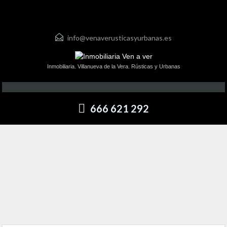
info@venaverusticasyurbanas.es
Inmobiliaria. Villanueva de la Vera. Rústicas y Urbanas
666 621 292