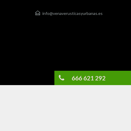
info@venaverusticasyurbanas.es
666 621 292