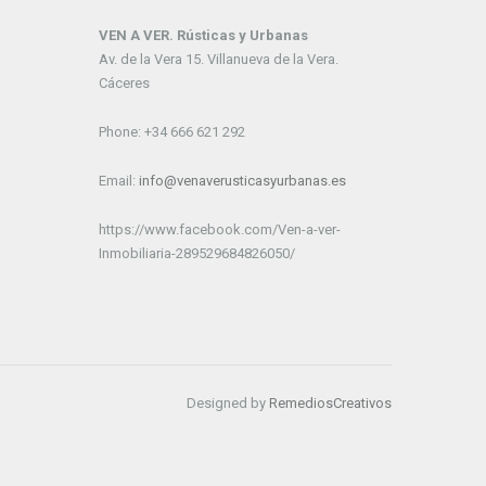
VEN A VER. Rústicas y Urbanas
Av. de la Vera 15. Villanueva de la Vera.
Cáceres
Phone: +34 666 621 292
Email:
info@venaverusticasyurbanas.es
https://www.facebook.com/Ven-a-ver-
Inmobiliaria-289529684826050/
Designed by
RemediosCreativos