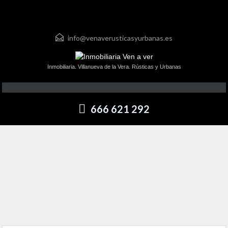
info@venaverusticasyurbanas.es
Inmobiliaria. Villanueva de la Vera. Rústicas y Urbanas
666 621 292