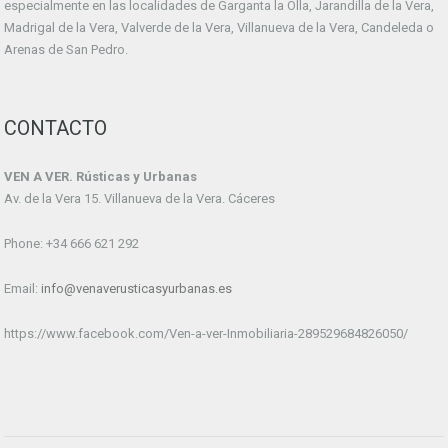
especialmente en las localidades de Garganta la Olla, Jarandilla de la Vera,
Madrigal de la Vera, Valverde de la Vera, Villanueva de la Vera, Candeleda o
Arenas de San Pedro.
CONTACTO
VEN A VER. Rústicas y Urbanas
Av. de la Vera 15. Villanueva de la Vera. Cáceres
Phone: +34 666 621 292
Email:
info@venaverusticasyurbanas.es
https://www.facebook.com/Ven-a-ver-Inmobiliaria-289529684826050/