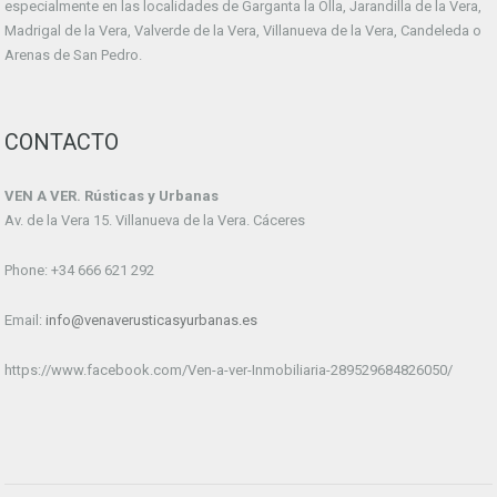
especialmente en las localidades de Garganta la Olla, Jarandilla de la Vera,
Madrigal de la Vera, Valverde de la Vera, Villanueva de la Vera, Candeleda o
Arenas de San Pedro.
CONTACTO
VEN A VER. Rústicas y Urbanas
Av. de la Vera 15. Villanueva de la Vera. Cáceres
Phone: +34 666 621 292
Email:
info@venaverusticasyurbanas.es
https://www.facebook.com/Ven-a-ver-Inmobiliaria-289529684826050/