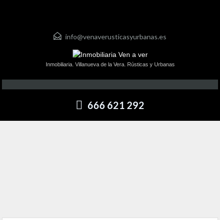
info@venaverusticasyurbanas.es
Inmobiliaria. Villanueva de la Vera. Rústicas y Urbanas
666 621 292