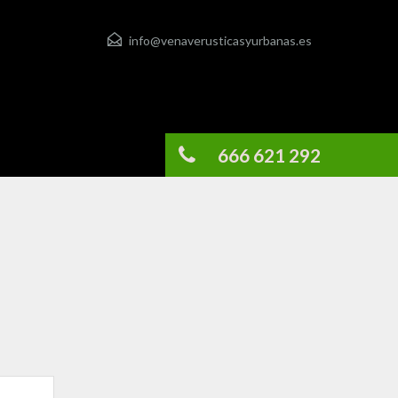
info@venaverusticasyurbanas.es
666 621 292