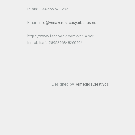
Phone: +34 666 621 292
Email:
info@venaverusticasyurbanas.es
https://www.facebook.com/Ven-a-ver-
Inmobiliaria-289529684826050/
Designed by
RemediosCreativos