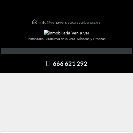
info@venaverusticasyurbanas.es
Inmobiliaria. Villanueva de la Vera. Rústicas y Urbanas
666 621 292