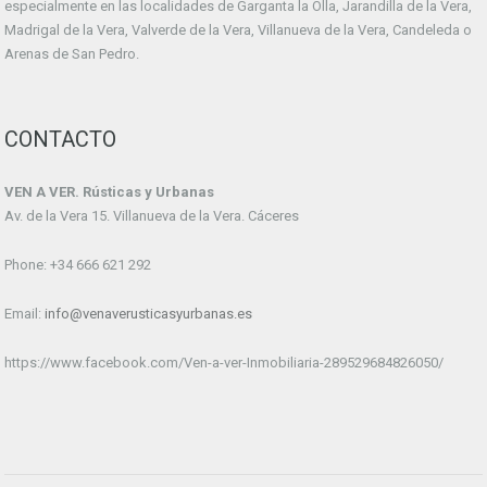
especialmente en las localidades de Garganta la Olla, Jarandilla de la Vera,
Madrigal de la Vera, Valverde de la Vera, Villanueva de la Vera, Candeleda o
Arenas de San Pedro.
CONTACTO
VEN A VER. Rústicas y Urbanas
Av. de la Vera 15. Villanueva de la Vera. Cáceres
Phone: +34 666 621 292
Email:
info@venaverusticasyurbanas.es
https://www.facebook.com/Ven-a-ver-Inmobiliaria-289529684826050/