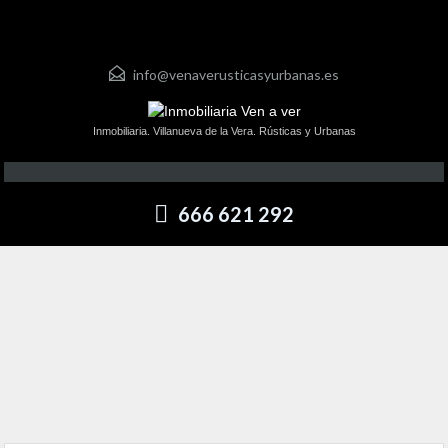
info@venaverusticasyurbanas.es
Inmobiliaria. Villanueva de la Vera. Rústicas y Urbanas
666 621 292