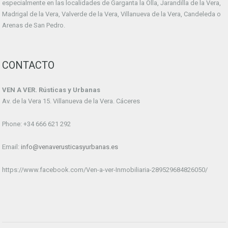
especialmente en las localidades de Garganta la Olla, Jarandilla de la Vera,
Madrigal de la Vera, Valverde de la Vera, Villanueva de la Vera, Candeleda o
Arenas de San Pedro.
CONTACTO
VEN A VER. Rústicas y Urbanas
Av. de la Vera 15. Villanueva de la Vera. Cáceres
Phone: +34 666 621 292
Email:
info@venaverusticasyurbanas.es
https://www.facebook.com/Ven-a-ver-Inmobiliaria-289529684826050/