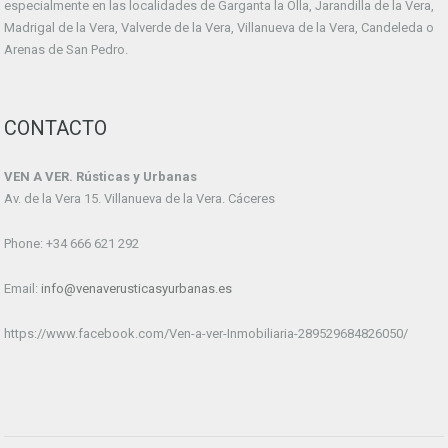
especialmente en las localidades de Garganta la Olla, Jarandilla de la Vera,
Madrigal de la Vera, Valverde de la Vera, Villanueva de la Vera, Candeleda o
Arenas de San Pedro.
CONTACTO
VEN A VER. Rústicas y Urbanas
Av. de la Vera 15. Villanueva de la Vera. Cáceres
Phone: +34 666 621 292
Email:
info@venaverusticasyurbanas.es
https://www.facebook.com/Ven-a-ver-Inmobiliaria-289529684826050/