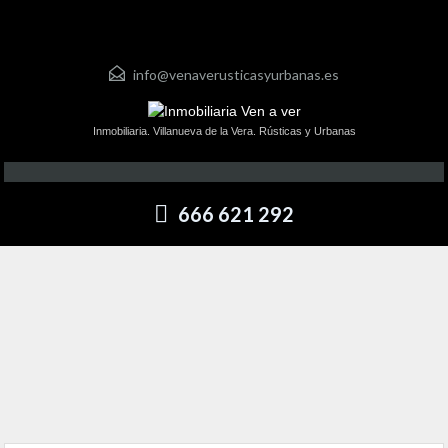
info@venaverusticasyurbanas.es
Inmobiliaria. Villanueva de la Vera. Rústicas y Urbanas
666 621 292