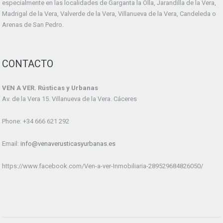
especialmente en las localidades de Garganta la Olla, Jarandilla de la Vera,
Madrigal de la Vera, Valverde de la Vera, Villanueva de la Vera, Candeleda o
Arenas de San Pedro.
CONTACTO
VEN A VER. Rústicas y Urbanas
Av. de la Vera 15. Villanueva de la Vera. Cáceres
Phone: +34 666 621 292
Email:
info@venaverusticasyurbanas.es
https://www.facebook.com/Ven-a-ver-Inmobiliaria-289529684826050/