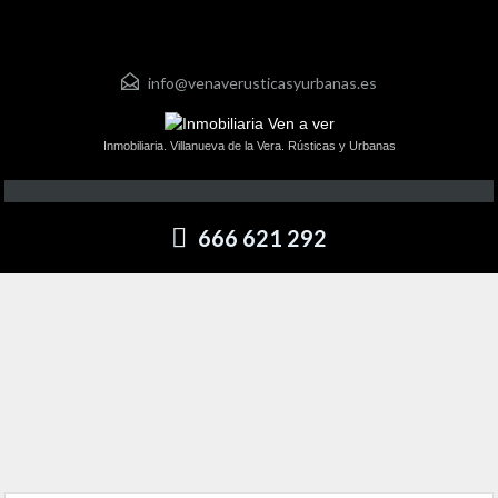
info@venaverusticasyurbanas.es
Inmobiliaria. Villanueva de la Vera. Rústicas y Urbanas
666 621 292