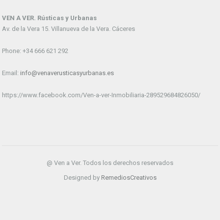
VEN A VER. Rústicas y Urbanas
Av. de la Vera 15. Villanueva de la Vera. Cáceres
Phone: +34 666 621 292
Email:
info@venaverusticasyurbanas.es
https://www.facebook.com/Ven-a-ver-Inmobiliaria-289529684826050/
@ Ven a Ver. Todos los derechos reservados
Designed by
RemediosCreativos