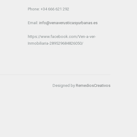
Phone: +34 666 621 292
Email:
info@venaverusticasyurbanas.es
https://www.facebook.com/Ven-a-ver-
Inmobiliaria-289529684826050/
Designed by
RemediosCreativos