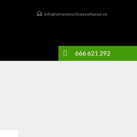
info@venaverusticasyurbanas.es
666 621 292