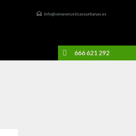
info@venaverusticasyurbanas.es
666 621 292