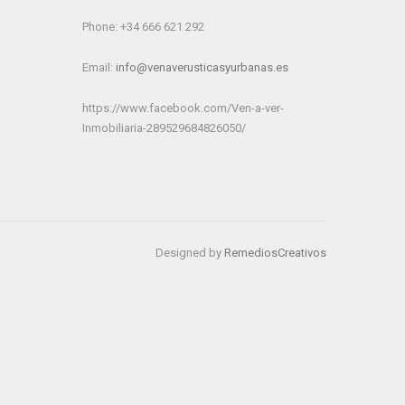
Phone: +34 666 621 292
Email:
info@venaverusticasyurbanas.es
https://www.facebook.com/Ven-a-ver-
Inmobiliaria-289529684826050/
Designed by
RemediosCreativos