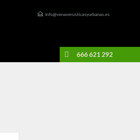
info@venaverusticasyurbanas.es
666 621 292