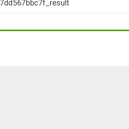
7dd567bbc7f_result