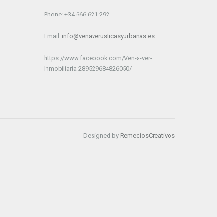
Phone: +34 666 621 292
Email:
info@venaverusticasyurbanas.es
https://www.facebook.com/Ven-a-ver-
Inmobiliaria-289529684826050/
Designed by
RemediosCreativos